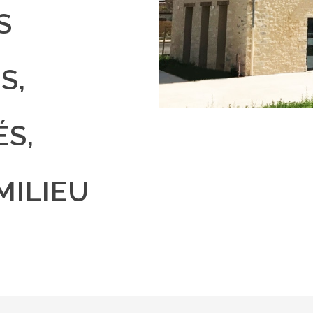
S
S,
ÉS,
MILIEU